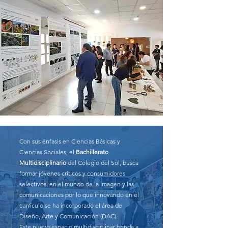
Con sus énfasis en Ciencias Básicas y
Ciencias Sociales, el
Bachillerato
Multidisciplinario
del Colegio del Sol, busca
formar jóvenes críticos y consumidores
selectivos en el mundo de la imagen y las
comunicaciones por lo que innovando en el
currículo se ha incorporado el área de
Diseño, Arte y Comunicación (DAC).
Este nuevo espacio multidisciplinar brinda a