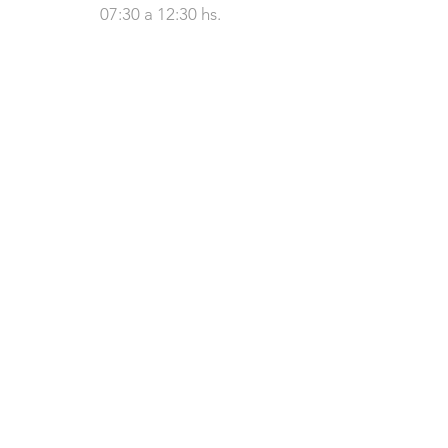
07:30 a 12:30 hs.
Bachillerato
º
º curso
1
al 3
Lunes, Martes y Jueves
07:30 a 16:00 hs.
Miércoles
07:30 a 13:20 hs.
Viernes
07:30 a 12:30 hs.
Nosotros