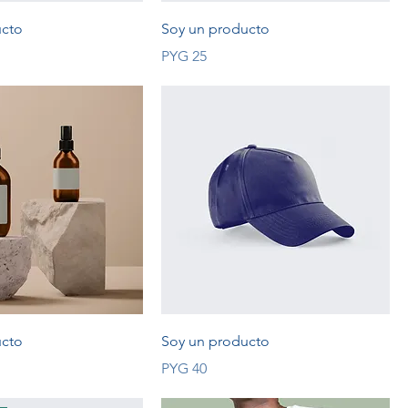
ucto
Soy un producto
Price
PYG 25
ucto
Soy un producto
Price
PYG 40