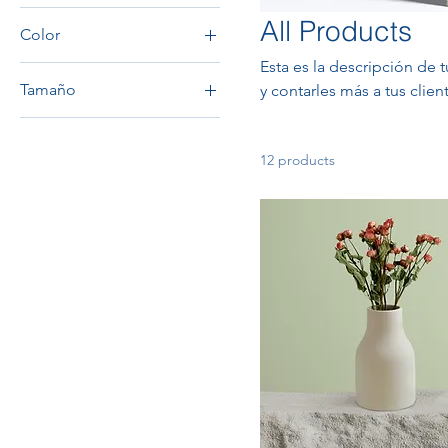
All Products
Color
Esta es la descripción de 
Tamaño
y contarles más a tus clie
Grande
Mediano
12 products
One size
Pequeño