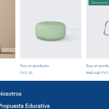
Descuento
Soy un producto
Soy un prod
Price
Regular Price
Sale
PYG 45
PYG 100
PYG
Nosotros
Propuesta Educativa