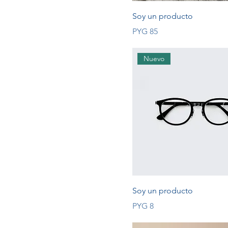
Soy un producto
Price
PYG 85
Nuevo
Soy un producto
Price
PYG 8