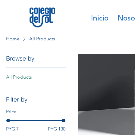
Inicio
Noso
Home
All Products
Browse by
All Products
Filter by
Price
PYG 7
PYG 130