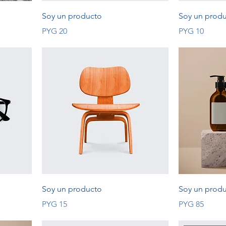
Soy un producto
Soy un prod
Price
Price
PYG 20
PYG 10
Soy un producto
Soy un prod
Price
Price
PYG 15
PYG 85