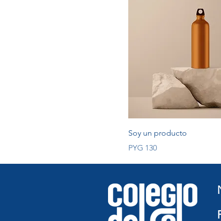
Soy un producto
Price
PYG 130